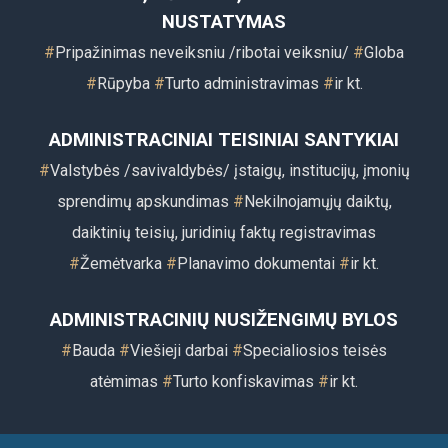
NUSTATYMAS
#
Pripažinimas neveiksniu /ribotai veiksniu/
#
Globa
#
Rūpyba
#
Turto administravimas
#
ir kt.
ADMINISTRACINIAI TEISINIAI SANTYKIAI
#
Valstybės /savivaldybės/ įstaigų, institucijų, įmonių
sprendimų apskundimas
#
Nekilnojamųjų daiktų,
daiktinių teisių, juridinių faktų registravimas
#
Žemėtvarka
#
Planavimo dokumentai
#
ir kt.
ADMINISTRACINIŲ NUSIŽENGIMŲ BYLOS
#
Bauda
#
Viešieji darbai
#
Specialiosios teisės
atėmimas
#
Turto konfiskavimas
#
ir kt.