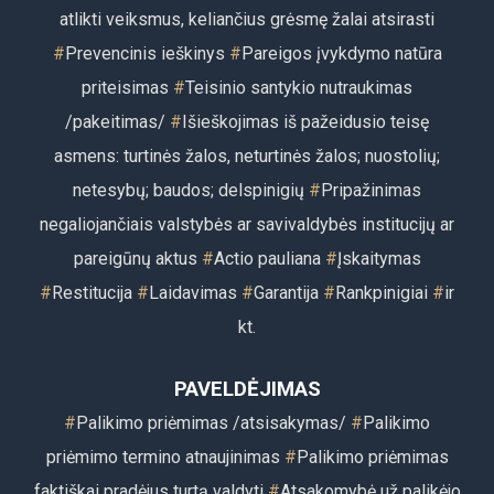
atlikti veiksmus, keliančius grėsmę žalai atsirasti
#
Prevencinis ieškinys
#
Pareigos įvykdymo natūra
priteisimas
#
Teisinio santykio nutraukimas
/pakeitimas/
#
Išieškojimas iš pažeidusio teisę
asmens: turtinės žalos, neturtinės žalos; nuostolių;
netesybų; baudos; delspinigių
#
Pripažinimas
negaliojančiais valstybės ar savivaldybės institucijų ar
pareigūnų aktus
#
Actio pauliana
#
Įskaitymas
#
Restitu
cija
#
Laidavimas
#
Garantija
#
Rankpinigiai
#
ir
kt.
PAVELDĖJIMAS
#
Palikimo priėmimas
/atsisakymas/
#
Palikimo
priėmimo termino atnaujinimas
#
Palikimo priėmimas
faktiškai pradėjus turtą valdyti
#
Atsakomybė už palikėjo