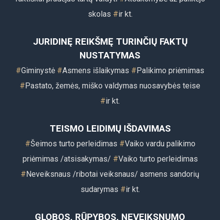
skolas
#
i
r kt.
JURIDINĘ REIKŠMĘ TURINČIŲ FAKTŲ
NUSTATYMAS
#
Giminystė
#
Asmens išlaikymas
#
Palikimo priėmimas
#
Pastato, žemės, miško valdymas nuosavybės teise
#
ir k
t.
TEISMO LEIDIMŲ IŠDAVIMAS
#
Šeimos turto perleidimas
#
Vaiko vardu palikimo
priėmimas /atsisakymas/
#
Vaiko turto perleidimas
#
Neveiksnaus /ribotai veiksnaus/ asmens sandorių
sudarymas
#
ir kt.
GLOBOS, RŪPYBOS, NEVEIKSNUMO