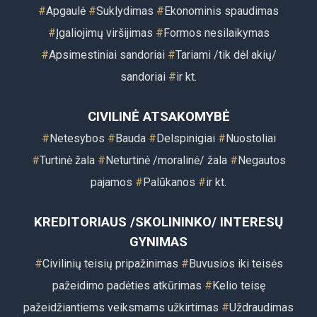
#
Apgaulė
#
Suklydimas
#
Ekonominis spaudimas
#
Įgaliojimų viršijimas
#
Formos nesilaikymas
#
Apsimestiniai sandoriai
#
Tariami /tik dėl akių/
sandoriai
#
ir kt.
CIVILINĖ ATSAKOMYBĖ
#
Netesybos
#
Bauda
#
Delspinigiai
#
Nuostoliai
#
Turtinė žala
#
Neturtinė /moralinė/ žala
#
Negautos
pajamos
#
Palūkanos
#
ir kt.
KREDITORIAUS /SKOLININKO/ INTERESŲ
GYNIMAS
#
Civilinių teisių pripažinimas
#
Buvusios iki teisės
pažeidimo padėties atkūrimas
#
Kelio teisę
pažeidžiantiems veiksmams užkirtimas
#
Uždraudimas