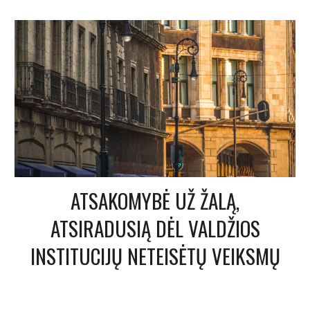
ATSAKOMYBĖ UŽ ŽALĄ,
ATSIRADUSIĄ DĖL VALDŽIOS
INSTITUCIJŲ NETEISĖTŲ VEIKSMŲ