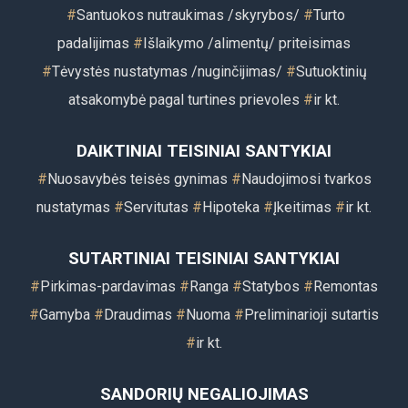
#
Santuokos nutraukimas /skyrybos/
#
Turto
padalijimas
#
Išlaikymo /alimentų/ priteisimas
#
Tėvystės nustatymas /nuginčijimas/
#
Sutuoktinių
atsakomybė pagal turtines prievoles
#
ir kt
.
DAIKTINIAI TEISINIAI SANTYKIAI
#
Nuosavybės teisės gynimas
#
Naudojimosi tvarkos
nustatymas
#
Servitutas
#
Hipoteka
#
Įkeitimas
#
ir kt.
SUTARTINIAI TEISINIAI SANTYKIAI
#
Pirkimas-pardavimas
#
Ranga
#
Statybos
#
Remontas
#
Gamyba
#
Draudimas
#
Nuoma
#
Preliminarioji sutartis
#
ir kt.
SANDORIŲ NEGALIOJIMAS