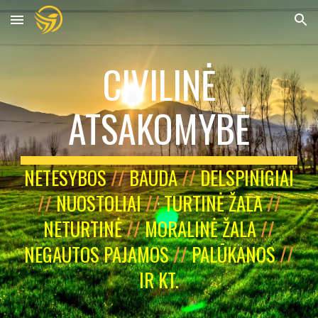
Skip to main content
Skip to navigation
CIVILINĖ
ATSAKOMYBĖ
NETESYBOS
//
BAUDA
//
DELSPINIGIAI
//
NUOSTOLIAI
//
TURTINĖ ŽALA
//
NETURTINĖ
//
MORALINĖ ŽALA
//
NEGAUTOS PAJAMOS
//
PALŪKANOS
//
IR KT.