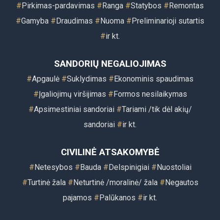
#
Pirkimas-pardavimas
#
Ranga
#
Statybos
#
Remontas
#
Gamyba
#
Draudimas
#
Nuoma
#
Preliminarioji sutartis
#
ir kt.
SANDORIŲ NEGALIOJIMAS
#
Apgaulė
#
Suklydimas
#
Ekonominis spaudimas
#
Įgaliojimų viršijimas
#
Formos nesilaikymas
#
Apsimestiniai sandoriai
#
Tariami /tik dėl akių/
sandoriai
#
ir kt.
CIVILINĖ ATSAKOMYBĖ
#
Netesybos
#
Bauda
#
Delspinigiai
#
Nuostoliai
#
Turtinė žala
#
Neturtinė /moralinė/ žala
#
Negautos
pajamos
#
Palūkanos
#
ir kt.