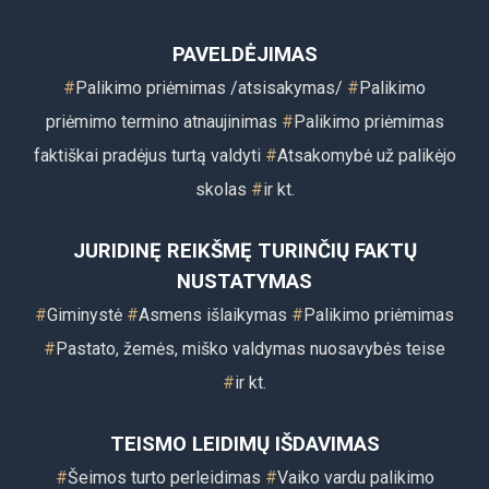
PAVELDĖJIMAS
#
Palikimo priėmimas
/atsisakymas/
#
Palikimo
priėmimo termino atnaujinimas
#
Palikimo priėmimas
faktiškai pradėjus turtą valdyti
#
Atsakomybė už palikėjo
skolas
#
i
r kt.
JURIDINĘ REIKŠMĘ TURINČIŲ FAKTŲ
NUSTATYMAS
#
Giminystė
#
Asmens išlaikymas
#
Palikimo priėmimas
#
Pastato, žemės, miško valdymas nuosavybės teise
#
ir k
t.
TEISMO LEIDIMŲ IŠDAVIMAS
#
Šeimos turto perleidimas
#
Vaiko vardu palikimo