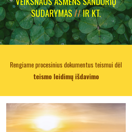
VEIKSNAUS ASMENS SANDORIŲ
SUDARYMAS
//
IR KT.
Rengiame procesinius dokumentus
teismui
dėl
teismo leidimų išdavimo