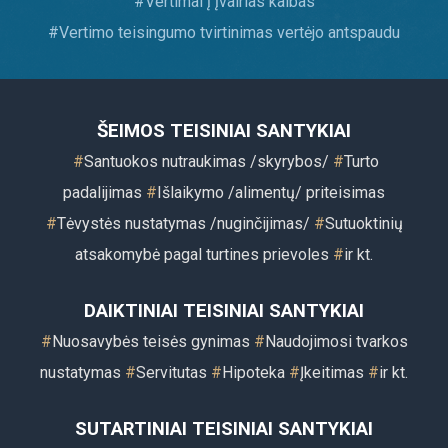
#
Vertimai į įvairias kalbas
#
Vertimo teisingumo tvirtinimas vertėjo antspaudu
ŠEIMOS TEISINIAI SANTYKIAI
#
Santuokos nutraukimas /skyrybos/
#
Turto
padalijimas
#
Išlaikymo /alimentų/ priteisimas
#
Tėvystės nustatymas /nuginčijimas/
#
Sutuoktinių
atsakomybė pagal turtines prievoles
#
ir kt
.
DAIKTINIAI TEISINIAI SANTYKIAI
#
Nuosavybės teisės gynimas
#
Naudojimosi tvarkos
nustatymas
#
Servitutas
#
Hipoteka
#
Įkeitimas
#
ir kt.
SUTARTINIAI TEISINIAI SANTYKIAI