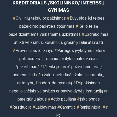
KREDITORIAUS /SKOLININKO/ INTERESŲ
GYNIMAS
#
Civilinių teisių pripažinimas
#
Buvusios iki teisės
pažeidimo padėties atkūrimas
#
Kelio teisę
pažeidžiantiems veiksmams užkirtimas
#
Uždraudimas
atlikti veiksmus, keliančius grėsmę žalai atsirasti
#
Prevencinis ieškinys
#
Pareigos įvykdymo natūra
priteisimas
#
Teisinio santykio nutraukimas
/pakeitimas/
#
Išieškojimas iš pažeidusio teisę
asmens: turtinės žalos, neturtinės žalos; nuostolių;
netesybų; baudos; delspinigių
#
Pripažinimas
negaliojančiais valstybės ar savivaldybės institucijų ar
pareigūnų aktus
#
Actio pauliana
#
Įskaitymas
#
Restitu
cija
#
Laidavimas
#
Garantija
#
Rankpinigiai
#
ir
kt.