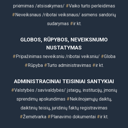
priėmimas /atsisakymas/
#
Vaiko turto perleidimas
#
Neveiksnaus /ribotai veiksnaus/ asmens sandorių
sudarymas
#
ir kt.
GLOBOS, RŪPYBOS, NEVEIKSNUMO
NUSTATYMAS
#
Pripažinimas neveiksniu /ribotai veiksniu/
#
Globa
#
Rūpyba
#
Turto administravimas
#
ir kt.
ADMINISTRACINIAI TEISINIAI SANTYKIAI
#
Valstybės /savivaldybės/ įstaigų, institucijų, įmonių
sprendimų apskundimas
#
Nekilnojamųjų daiktų,
daiktinių teisių, juridinių faktų registravimas
#
Žemėtvarka
#
Planavimo dokumentai
#
ir kt.