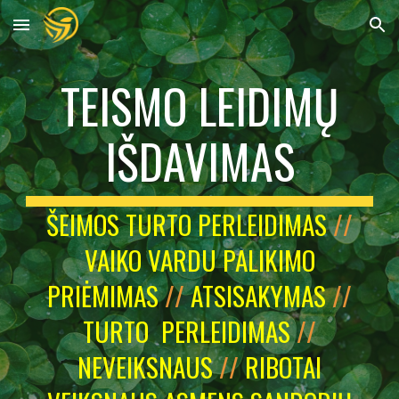
Skip to main content
Skip to navigation
TEISMO LEIDIMŲ
IŠDAVIMAS
ŠEIMOS TURTO PERLEIDIMAS
//
VAIKO VARDU PALIKIMO
PRIĖMIMAS
//
ATSISAKYMAS
//
TURTO PERLEIDIMAS
//
NEVEIKSNAUS
//
RIBOTAI