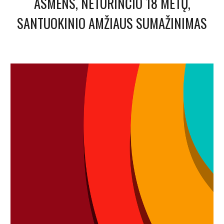
ASMENS, NETURINČIO 18 METŲ,
SANTUOKINIO AMŽIAUS SUMAŽINIMAS