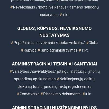
#
Neveiksnaus /ribotai veiksnaus/ asmens sandorių
sudarymas
#
ir kt.
GLOBOS, RŪPYBOS, NEVEIKSNUMO
NUSTATYMAS
#
Pripažinimas neveiksniu /ribotai veiksniu/
#
Globa
#
Rūpyba
#
Turto administravimas
#
ir kt.
ADMINISTRACINIAI TEISINIAI SANTYKIAI
#
Valstybės /savivaldybės/ įstaigų, institucijų, įmonių
sprendimų apskundimas
#
Nekilnojamųjų daiktų,
daiktinių teisių, juridinių faktų registravimas
#
Žemėtvarka
#
Planavimo dokumentai
#
ir kt.
ADMINISTRACINIŲ NUSIŽENGIMŲ BYLOS