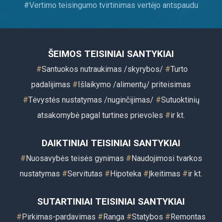
#
Vertimo teisingumo tvirtinimas vertėjo antspaudu
ŠEIMOS TEISINIAI SANTYKIAI
#
Santuokos nutraukimas /skyrybos/
#
Turto
padalijimas
#
Išlaikymo /alimentų/ priteisimas
#
Tėvystės nustatymas /nuginčijimas/
#
Sutuoktinių
atsakomybė pagal turtines prievoles
#
ir kt
.
DAIKTINIAI TEISINIAI SANTYKIAI
#
Nuosavybės teisės gynimas
#
Naudojimosi tvarkos
nustatymas
#
Servitutas
#
Hipoteka
#
Įkeitimas
#
ir kt.
SUTARTINIAI TEISINIAI SANTYKIAI
#
Pirkimas-pardavimas
#
Ranga
#
Statybos
#
Remontas