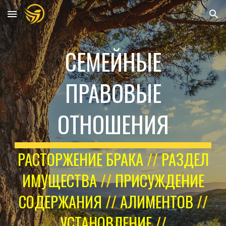
Skip to main content
Skip to navigation
СЕМЕЙНЫЕ
ПРАВОВЫЕ
ОТНОШЕНИЯ
РАСТОРЖЕНИЕ БРАКА
//
РАЗДЕЛ
ИМУЩЕСТВА
//
ПРИСУЖДЕНИЕ
СОДЕРЖАНИЯ
//
АЛИМЕНТОВ
//
УСТАНОВЛЕНИЕ
//