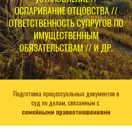
ОСПАРИВАНИЕ ОТЦОВСТВА
//
ОТВЕТСТВЕННОСТЬ СУПРУГОВ ПО
ИМУЩЕСТВЕННЫМ
ОБЯЗАТЕЛЬСТВАМ
//
И ДР.
Подготовка процессуальных документов в
суд по делам, связанным с
семейными правоотношениями