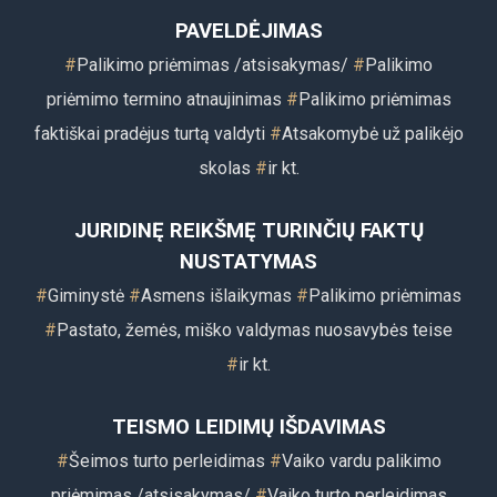
PAVELDĖJIMAS
#
Palikimo priėmimas
/atsisakymas/
#
Palikimo
priėmimo termino atnaujinimas
#
Palikimo priėmimas
faktiškai pradėjus turtą valdyti
#
Atsakomybė už palikėjo
skolas
#
i
r kt.
JURIDINĘ REIKŠMĘ TURINČIŲ FAKTŲ
NUSTATYMAS
#
Giminystė
#
Asmens išlaikymas
#
Palikimo priėmimas
#
Pastato, žemės, miško valdymas nuosavybės teise
#
ir k
t.
TEISMO LEIDIMŲ IŠDAVIMAS
#
Šeimos turto perleidimas
#
Vaiko vardu palikimo
priėmimas /atsisakymas/
#
Vaiko turto perleidimas