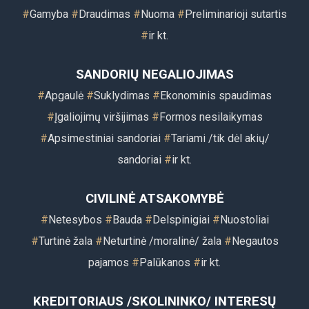
#
Gamyba
#
Draudimas
#
Nuoma
#
Preliminarioji sutartis
#
ir kt.
SANDORIŲ NEGALIOJIMAS
#
Apgaulė
#
Suklydimas
#
Ekonominis spaudimas
#
Įgaliojimų viršijimas
#
Formos nesilaikymas
#
Apsimestiniai sandoriai
#
Tariami /tik dėl akių/
sandoriai
#
ir kt.
CIVILINĖ ATSAKOMYBĖ
#
Netesybos
#
Bauda
#
Delspinigiai
#
Nuostoliai
#
Turtinė žala
#
Neturtinė /moralinė/ žala
#
Negautos
pajamos
#
Palūkanos
#
ir kt.
KREDITORIAUS /SKOLININKO/ INTERESŲ