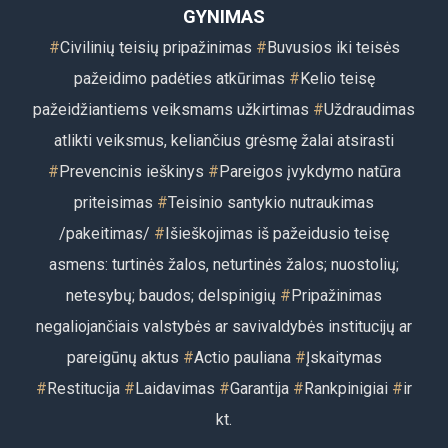
GYNIMAS
#
Civilinių teisių pripažinimas
#
Buvusios iki teisės
pažeidimo padėties atkūrimas
#
Kelio teisę
pažeidžiantiems veiksmams užkirtimas
#
Uždraudimas
atlikti veiksmus, keliančius grėsmę žalai atsirasti
#
Prevencinis ieškinys
#
Pareigos įvykdymo natūra
priteisimas
#
Teisinio santykio nutraukimas
/pakeitimas/
#
Išieškojimas iš pažeidusio teisę
asmens: turtinės žalos, neturtinės žalos; nuostolių;
netesybų; baudos; delspinigių
#
Pripažinimas
negaliojančiais valstybės ar savivaldybės institucijų ar
pareigūnų aktus
#
Actio pauliana
#
Įskaitymas
#
Restitu
cija
#
Laidavimas
#
Garantija
#
Rankpinigiai
#
ir
kt.