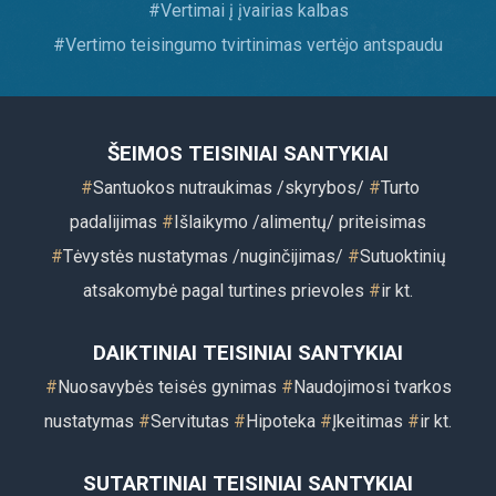
#
Vertimai į įvairias kalbas
#
Vertimo teisingumo tvirtinimas vertėjo antspaudu
ŠEIMOS TEISINIAI SANTYKIAI
#
Santuokos nutraukimas /skyrybos/
#
Turto
padalijimas
#
Išlaikymo /alimentų/ priteisimas
#
Tėvystės nustatymas /nuginčijimas/
#
Sutuoktinių
atsakomybė pagal turtines prievoles
#
ir kt
.
DAIKTINIAI TEISINIAI SANTYKIAI
#
Nuosavybės teisės gynimas
#
Naudojimosi tvarkos
nustatymas
#
Servitutas
#
Hipoteka
#
Įkeitimas
#
ir kt.
SUTARTINIAI TEISINIAI SANTYKIAI