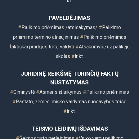
kt.
PAVELDĖJIMAS
#
Palikimo priėmimas
/atsisakymas/
#
Palikimo
priėmimo termino atnaujinimas
#
Palikimo priėmimas
faktiškai pradėjus turtą valdyti
#
Atsakomybė už palikėjo
skolas
#
i
r kt.
JURIDINĘ REIKŠMĘ TURINČIŲ FAKTŲ
NUSTATYMAS
#
Giminystė
#
Asmens išlaikymas
#
Palikimo priėmimas
#
Pastato, žemės, miško valdymas nuosavybės teise
#
ir k
t.
TEISMO LEIDIMŲ IŠDAVIMAS
#
Šeimos turto perleidimas
#
Vaiko vardu palikimo