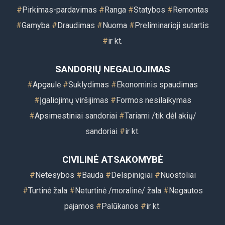
#
Pirkimas-pardavimas
#
Ranga
#
Statybos
#
Remontas
#
Gamyba
#
Draudimas
#
Nuoma
#
Preliminarioji sutartis
#
ir kt.
SANDORIŲ NEGALIOJIMAS
#
Apgaulė
#
Suklydimas
#
Ekonominis spaudimas
#
Įgaliojimų viršijimas
#
Formos nesilaikymas
#
Apsimestiniai sandoriai
#
Tariami /tik dėl akių/
sandoriai
#
ir kt.
CIVILINĖ ATSAKOMYBĖ
#
Netesybos
#
Bauda
#
Delspinigiai
#
Nuostoliai
#
Turtinė žala
#
Neturtinė /moralinė/ žala
#
Negautos
pajamos
#
Palūkanos
#
ir kt.