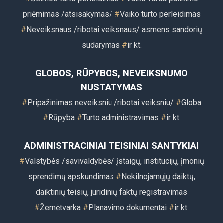
priėmimas /atsisakymas/
#
Vaiko turto perleidimas
#
Neveiksnaus /ribotai veiksnaus/ asmens sandorių
sudarymas
#
ir kt.
GLOBOS, RŪPYBOS, NEVEIKSNUMO
NUSTATYMAS
#
Pripažinimas neveiksniu /ribotai veiksniu/
#
Globa
#
Rūpyba
#
Turto administravimas
#
ir kt.
ADMINISTRACINIAI TEISINIAI SANTYKIAI
#
Valstybės /savivaldybės/ įstaigų, institucijų, įmonių
sprendimų apskundimas
#
Nekilnojamųjų daiktų,
daiktinių teisių, juridinių faktų registravimas
#
Žemėtvarka
#
Planavimo dokumentai
#
ir kt.