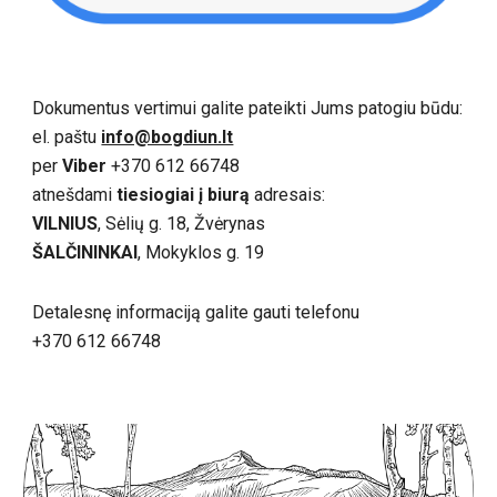
Dokumentus vertimui galite pateikti Jums patogiu būdu:
el. paštu
info@bogdiun.lt
per
Viber
+370 612 66748
atnešdami
tiesiogiai į biurą
adresais:
VILNIUS
, Sėlių g. 18, Žvėrynas
ŠALČININKAI
, Mokyklos g. 19
Detalesnę informaciją galite gauti
telefonu
+370 612 66748