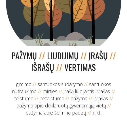
PAŽYMŲ
//
LIUDIJIMŲ
//
ĮRAŠŲ
//
IŠRAŠŲ
//
VERTIMAS
gimimo
//
santuokos sudarymo
//
santuokos
nutraukimo
//
mirties
//
įrašą liudijantis išrašas
//
teistumo
//
neteistumo
//
pažyma
//
išrašas
//
pažyma apie deklaruotą gyvenamąją vietą
//
pažyma apie šeiminę padėtį
//
ir kt.