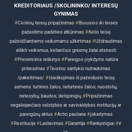
KREDITORIAUS /SKOLININKO/ INTERESŲ
GYNIMAS
#
Civilinių teisių pripažinimas
#
Buvusios iki teisės
pažeidimo padėties atkūrimas
#
Kelio teisę
pažeidžiantiems veiksmams užkirtimas
#
Uždraudimas
atlikti veiksmus, keliančius grėsmę žalai atsirasti
#
Prevencinis ieškinys
#
Pareigos įvykdymo natūra
priteisimas
#
Teisinio santykio nutraukimas
/pakeitimas/
#
Išieškojimas iš pažeidusio teisę
asmens: turtinės žalos, neturtinės žalos; nuostolių;
netesybų; baudos; delspinigių
#
Pripažinimas
negaliojančiais valstybės ar savivaldybės institucijų ar
pareigūnų aktus
#
Actio pauliana
#
Įskaitymas
#
Restitu
cija
#
Laidavimas
#
Garantija
#
Rankpinigiai
#
ir