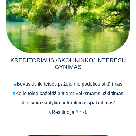
KREDITORIAUS /SKOLININKO/ INTERESŲ
GYNIMAS
#
Buvusios iki teisės pažeidimo padėties atkūrimas
#
Kelio teisę pažeidžiantiems veiksmams užkirtimas
#
Teisinio santykio nutraukimas /pakeitimas/
#
Restitucija
#
ir kt.