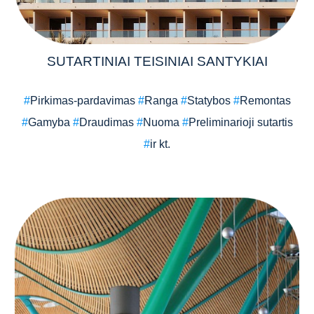
SUTARTINIAI TEISINIAI SANTYKIAI
#
Pir
k
imas-pardavimas
#
Ranga
#
Statybos
#
Remontas
#
Gamyba
#
Draudimas
#
Nuoma
#
Preliminarioji sutartis
#
ir kt.