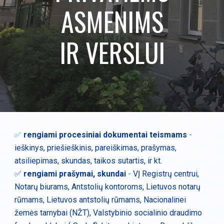
ASMENIMS
IR VERSLUI
✅
rengiami procesiniai dokumentai teismams
-
ieškinys, priešieškinis, pareiškimas, prašymas,
atsiliepimas, skundas, taikos sutartis, ir kt.
✅
rengiami prašymai, skundai
-
VĮ Registrų centrui,
Notarų biurams, Antstolių kontoroms, Lietuvos notarų
rūmams, Lietuvos antstolių rūmams, Nacionalinei
žemės tarnybai (NŽT), Valstybinio socialinio draudimo