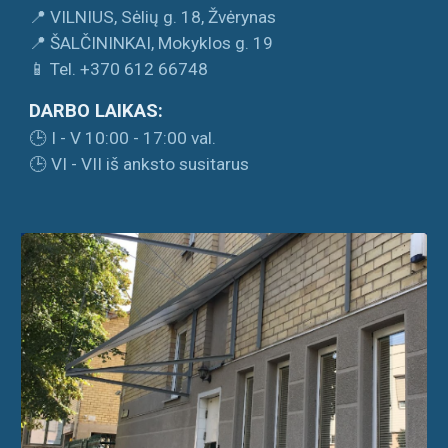
📍 VILNIUS, Sėlių g. 18, Žvėrynas
📍 ŠALČININKAI, Mokyklos g. 19
📱 Tel. +370 612 66748
DARBO LAIKAS:
🕒 I - V 10:00 - 17:00 val.
🕒 VI - VII iš anksto susitarus