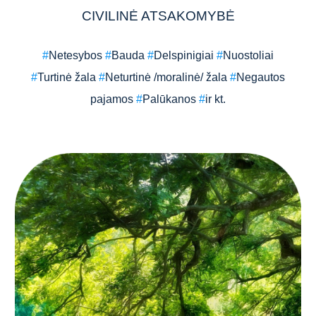
CIVILINĖ ATSAKOMYBĖ
#
Netesybos
#
Bauda
#
Delspinigiai
#
Nuostoliai
#
Turtinė žala
#
Neturtinė /moralinė/ žala
#
Negautos
pajamos
#
Palūkanos
#
ir kt.