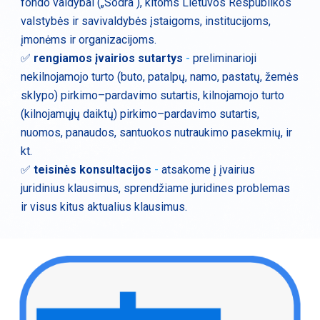
fondo valdybai („Sodra“), kitoms Lietuvos Respublikos
valstybės ir savivaldybės įstaigoms, institucijoms,
įmonėms ir organizacijoms.
✅
rengiamos įvairios sutartys
-
preliminarioji
nekilnojamojo turto (buto, patalpų, namo, pastatų, žemės
sklypo) pirkimo–pardavimo sutartis, kilnojamojo turto
(kilnojamųjų daiktų) pirkimo–pardavimo sutartis,
nuomos, panaudos, santuokos nutraukimo pasekmių, ir
kt.
✅
teisinės konsultacijos
-
atsakome į įvairius
juridinius klausimus, sprendžiame juridines problemas
ir visus kitus aktualius klausimus.