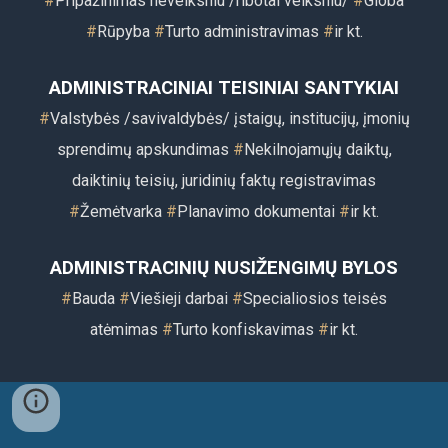
#
Pripažinimas neveiksniu /ribotai veiksniu/
#
Globa
#
Rūpyba
#
Turto administravimas
#
ir kt.
ADMINISTRACINIAI TEISINIAI SANTYKIAI
#
Valstybės /savivaldybės/ įstaigų, institucijų, įmonių
sprendimų apskundimas
#
Nekilnojamųjų daiktų,
daiktinių teisių, juridinių faktų registravimas
#
Žemėtvarka
#
Planavimo dokumentai
#
ir kt.
ADMINISTRACINIŲ NUSIŽENGIMŲ BYLOS
#
Bauda
#
Viešieji darbai
#
Specialiosios teisės
atėmimas
#
Turto konfiskavimas
#
ir kt.