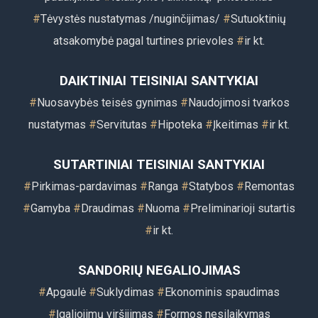
#
Tėvystės nustatymas /nuginčijimas/
#
Sutuoktinių
atsakomybė pagal turtines prievoles
#
ir kt
.
DAIKTINIAI TEISINIAI SANTYKIAI
#
Nuosavybės teisės gynimas
#
Naudojimosi tvarkos
nustatymas
#
Servitutas
#
Hipoteka
#
Įkeitimas
#
ir kt.
SUTARTINIAI TEISINIAI SANTYKIAI
#
Pirkimas-pardavimas
#
Ranga
#
Statybos
#
Remontas
#
Gamyba
#
Draudimas
#
Nuoma
#
Preliminarioji sutartis
#
ir kt.
SANDORIŲ NEGALIOJIMAS
#
Apgaulė
#
Suklydimas
#
Ekonominis spaudimas
#
Įgaliojimų viršijimas
#
Formos nesilaikymas