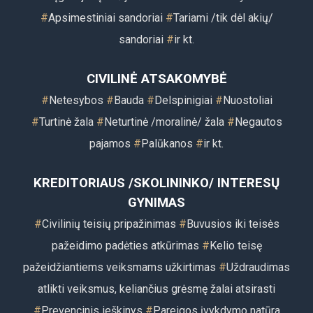
#
Apsimestiniai sandoriai
#
Tariami /tik dėl akių/
sandoriai
#
ir kt.
CIVILINĖ ATSAKOMYBĖ
#
Netesybos
#
Bauda
#
Delspinigiai
#
Nuostoliai
#
Turtinė žala
#
Neturtinė /moralinė/ žala
#
Negautos
pajamos
#
Palūkanos
#
ir kt.
KREDITORIAUS /SKOLININKO/ INTERESŲ
GYNIMAS
#
Civilinių teisių pripažinimas
#
Buvusios iki teisės
pažeidimo padėties atkūrimas
#
Kelio teisę
pažeidžiantiems veiksmams užkirtimas
#
Uždraudimas
atlikti veiksmus, keliančius grėsmę žalai atsirasti
#
Prevencinis ieškinys
#
Pareigos įvykdymo natūra