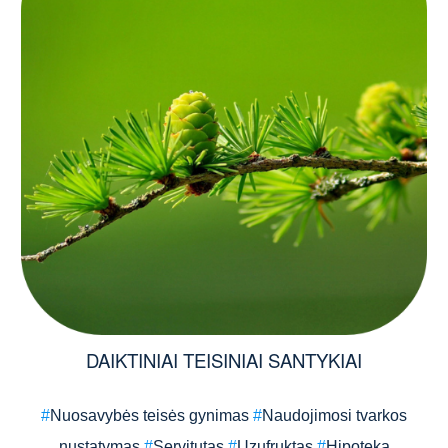
DAIKTINIAI TEISINIAI SANTYKIAI
#
Nuosavybės teisės gynimas
#
Naudojimosi tvarkos
nustatymas
#
Servitutas
#
Uzufruktas
#
Hipoteka