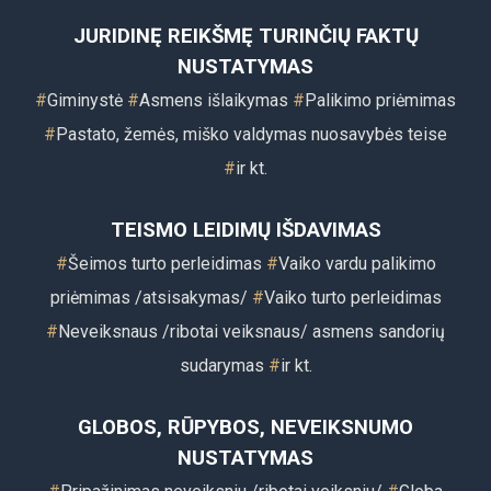
JURIDINĘ REIKŠMĘ TURINČIŲ FAKTŲ
NUSTATYMAS
#
Giminystė
#
Asmens išlaikymas
#
Palikimo priėmimas
#
Pastato, žemės, miško valdymas nuosavybės teise
#
ir k
t.
TEISMO LEIDIMŲ IŠDAVIMAS
#
Šeimos turto perleidimas
#
Vaiko vardu palikimo
priėmimas /atsisakymas/
#
Vaiko turto perleidimas
#
Neveiksnaus /ribotai veiksnaus/ asmens sandorių
sudarymas
#
ir kt.
GLOBOS, RŪPYBOS, NEVEIKSNUMO
NUSTATYMAS