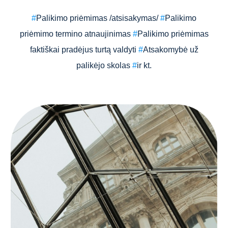
#
Palikimo priėmimas /atsisakymas/
#
Palikimo
priėmimo termino atnaujinimas
#
Palikimo priėmimas
faktiškai pradėjus turtą valdyti
#
Atsakomybė už
palikėjo skolas
#
ir kt.