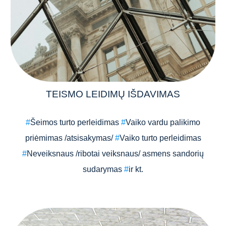
TEISMO LEIDIMŲ IŠDAVIMAS
#
Šeimos turto perleidimas
#
Vaiko vardu palikimo
priėmimas /atsisakymas/
#
Vaiko turto perleidimas
#
Neveiksnaus /ribotai veiksnaus/ asmens sandorių
sudarymas
#
ir kt.