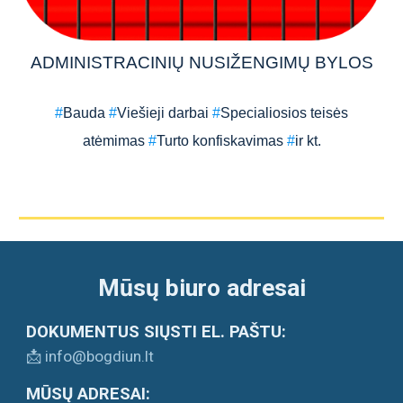
ADMINISTRACINIŲ NUSIŽENGIMŲ BYLOS
#
Bauda
#
Viešieji darbai
#
Specialiosios teisės
atėmimas
#
Turto konfiskavimas
#
ir kt.
Mūsų biuro adresai
DOKUMENTUS SIŲSTI EL. PAŠTU:
📩 info@bogdiun.lt
MŪSŲ ADRESAI: