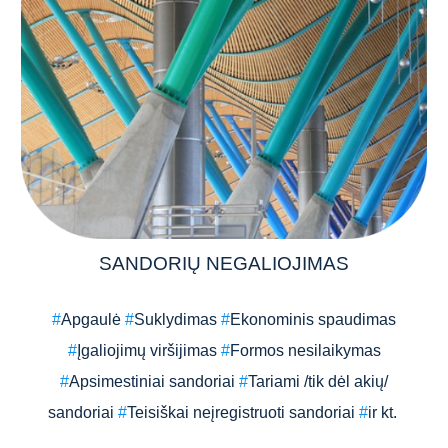
SANDORIŲ NEGALIOJIMAS
#
Apgaulė
#
Suklydimas
#
Ekonominis spaudimas
#
Įgaliojimų viršijimas
#
Formos nesilaikymas
#
Apsimestiniai sandoriai
#
Tariami /tik dėl akių/
sandoriai
#
Teisiškai neįregistruoti sandoriai
#
ir kt.