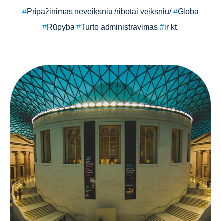
#
Pripažinimas neveiksniu /ribotai veiksniu/
#
Globa
#
Rūpyba
#
Turto administravimas
#
ir kt.