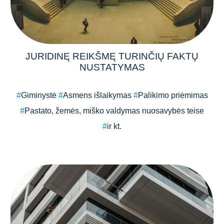
JURIDINĘ REIKŠMĘ TURINČIŲ FAKTŲ
NUSTATYMAS
#
Giminystė
#
Asmens išlaikymas
#
Palikimo priėmimas
#
Pastato, žemės, miško valdymas nuosavybės teise
#
ir kt.