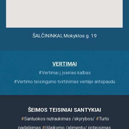
ŠALČININKAI, Mokyklos g. 19
VERTIMAI
#
Vertimai į įvairias kalbas
#
Vertimo teisingumo tvirtinimas vertėjo antspaudu
ŠEIMOS TEISINIAI SANTYKIAI
#
Santuokos nutraukimas /skyrybos/
#
Turto
padalijimas
#
Išlaikymo /alimentų/ priteisimas