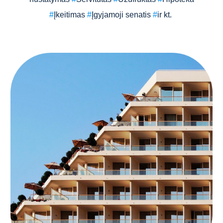
#
Įkeitimas
#
Įgyjamoji senatis
#
ir kt.