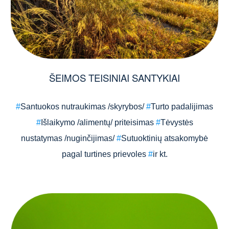
ŠEIMOS TEISINIAI SANTYKIAI
#
Santuokos nutraukimas /skyrybos/
#
Turto padalijimas
#
Išlaikymo /alimentų/ priteisimas
#
Tėvystės
nustatymas /nuginčijimas/
#
Sutuoktinių atsakomybė
pagal turtines prievoles
#
ir kt.