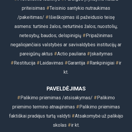
priteisimas
#
Teisinio santykio nutraukimas
/pakeitimas/
#
Išieškojimas iš pažeidusio teisę
asmens: turtinės žalos, neturtinės žalos; nuostolių;
netesybų; baudos; delspinigių
#
Pripažinimas
negaliojančiais valstybės ar savivaldybės institucijų ar
pareigūnų aktus
#
Actio pauliana
#
Įskaitymas
#
Restitu
cija
#
Laidavimas
#
Garantija
#
Rankpinigiai
#
ir
kt.
PAVELDĖJIMAS
#
Palikimo priėmimas
/atsisakymas/
#
Palikimo
priėmimo termino atnaujinimas
#
Palikimo priėmimas
faktiškai pradėjus turtą valdyti
#
Atsakomybė už palikėjo
skolas
#
i
r kt.